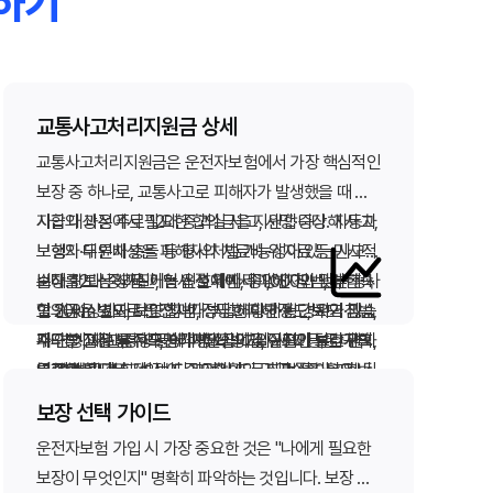
악하기
교통사고처리지원금 상세
교통사고처리지원금은 운전자보험에서 가장 핵심적인
보장 중 하나로, 교통사고로 피해자가 발생했을 때 형
사합의 과정에서 필요한 합의금을 지원합니다. 자동차
지급 대상은 주로 12대 중과실 사고, 사망·중상해 사고,
보험의 대인배상은 피해자의 치료비·위자료 등 민사적
보행자·두륜차 충돌 등 형사처벌 가능성이 있는 사고입
손해를 보상하지만, 형사 절차에서 피해자와 맺는 형사
니다. 12대 중과실에는 신호위반, 중앙선 침범, 제한속
보장 한도는 상품·가입 옵션에 따라 1,000만 원부터 1
합의금은 별도로 운전자가 부담해야 하는 경우가 많습
도 20km 초과, 보도 침범, 정당한 횡단·횡단보도 침범,
억 원 이상까지 다양합니다. 사고 피해 정도, 지역·피해
니다. 이때 교통사고처리지원금이 실질적인 부담 완화
개구부·고장 부주의, 승객 추락 방치, 어린이 보호구역,
자 연령, 재판 경향 등에 따라 합의금 규모가 달라지므
주의할 점은 음주·무면허·뺑소니·고의 사고 등은 대부
역할을 합니다.
역주행, 무단 횡단, 보도·자전거 도로 침범 등이 포함됩
로, 충분한 한도 설정이 중요합니다. 지급 절차는 일반
분 면책된다는 것입니다. 또한 합의금 영수증, 합의서,
니다. 해당 사고는 형사합의 없이는 기소유예·벌금형
적으로 ① 사고 발생 및 형사사건 접수, ② 피해자와 합
수사기관 확인 서류 등 증빙이 필요하며, 보험사 사전
합의금 규모는 피해자 연령, 상해 정도, 치료 기간, 유족
보장 선택 가이드
전환 등이 어려울 수 있어, 합의금 마련이 시급해집니
의 협의, ③ 합의금 지급 및 보험사 청구, ④ 약관·서류
승인 없이 임의 합의하면 보상이 제한될 수 있습니다.
구성, 지역·법원 경향 등에 따라 크게 달라집니다. 사망
운전자보험 가입 시 가장 중요한 것은 "나에게 필요한
다.
심사 후 보험금 지급 순으로 진행됩니다.
사고 발생 후 가능한 빨리 보험사에 사고 접수하고, 합
사고의 경우 수천만~수억 원, 중상해는 수천만 원대 합
또한 교통사고처리지원금은 피해자와의 합의가 전제
보장이 무엇인지" 명확히 파악하는 것입니다. 보장 선
의 전 지급 가능 범위와 절차를 문의하세요.
의가 이뤄지는 경우가 많아, 1,000만~2,000만 원 수
이므로, 피해자 측이 합의를 거부하면 지급 시점이 늦