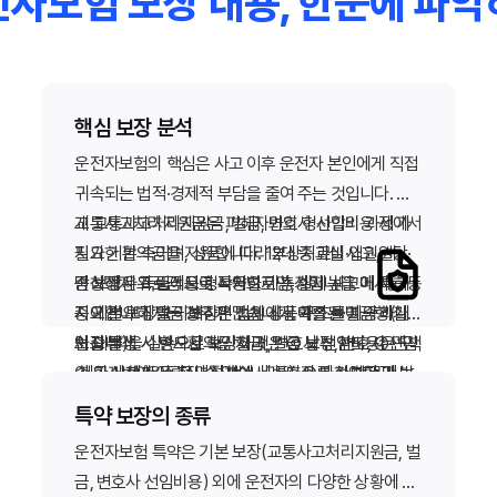
자보험 보장 내용, 한눈에 파
핵심 보장 분석
운전자보험의 핵심은 사고 이후 운전자 본인에게 직접
귀속되는 법적·경제적 부담을 줄여 주는 것입니다. 크
게 교통사고처리지원금, 벌금, 변호사 선임비용 세 가
교통사고처리지원금은 피해자와의 형사합의 과정에서
지가 기본 축이며, 상품에 따라 부상치료비·입원일당·
필요한 합의금을 지원합니다. 12대 중과실 사고, 사망·
면허정지 위로금 등이 특약으로 추가됩니다. 이 세 가
중상해 사고 등에서 형사처벌 가능성이 높을 때 특히
각 보장은 독립적으로 작동하지만, 실제 사고에서는 동
지 기본 보장을 이해하면 전체 상품 구조를 파악하기
중요합니다. 벌금 보장은 법원에서 확정된 벌금형(대
시에 필요해지는 경우가 많습니다. 예를 들어 중과실
쉽습니다.
인·대물)을 실손으로 보상하며, 변호사 선임비용은 구
사고 발생 시 형사합의금 지급, 벌금 납부, 변호사 선임
보장 분석 시 반드시 확인할 것은 ① 보장 한도, ② 면책
속·공소·재판 등 형사 절차에서 변호사를 선임할 때 발
이 한꺼번에 이뤄질 수 있습니다. 따라서 한 항목만 높
·제외 사항(음주·무면허·뺑소니 등), ③ 자기부담금 유
생하는 비용을 지원합니다.
게 설정하고 나머지를 낮게 잡으면 총 부담금 대비 보
무, ④ 갱신 시 보장 축소 여부입니다. 약관상 "보장한
핵심 보장을 분석할 때는 각 항목의 지급 트리거(어떤
특약 보장의 종류
장 공백이 생길 수 있습니다.
다"고 되어 있어도 지급 조건·서류·기한을 충족하지 못
상황에서 돈이 나오는지)를 구분하는 것이 중요합니
운전자보험 특약은 기본 보장(교통사고처리지원금, 벌
하면 보상이 거절될 수 있으므로, 가입 전 보험 설계사
다. 교통사고처리지원금은 형사합의가 성립해야, 벌금
상품 비교 시에는 보험료 순위보다 "내가 가장 두려워
금, 변호사 선임비용) 외에 운전자의 다양한 상황에 맞
나 약관 PDF로 세부 조건을 확인하는 것이 좋습니다.
은 법원 판결·납부가 확정되어야, 변호사 선임비용은
하는 리스크"에 맞는 보장인지를 먼저 따져 보세요. 도