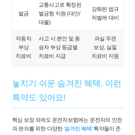
교통사고로 확정된
강화된 법규
벌금
벌금형 지원 (대인/
처벌에 대비
대물)
자동차
사고 시 본인 및 동
과실 무관
부상
승자 부상 등급별
보상, 실질
치료비
치료비 지급
치료비 지원
놓치기 쉬운 숨겨진 혜택, 이런
특약도 있어요!
핵심 보장 외에도 운전자보험에는 운전자의 안전
과 편의를 위한 다양한
'숨겨진 혜택'
특약들이 존