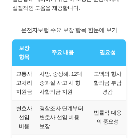
실질적인 도움을 제공합니다.
운전자보험 주요 보장 항목 한눈에 보기
보장
주요 내용
필요성
항목
교통사
사망, 중상해, 12대
고액의 형사
고처리
중과실 사고 시 형
합의금 부담
지원금
사합의금 지원
경감
변호사
경찰조사 단계부터
법률적 대응
선임
변호사 선임 비용
의 중요성
비용
보장