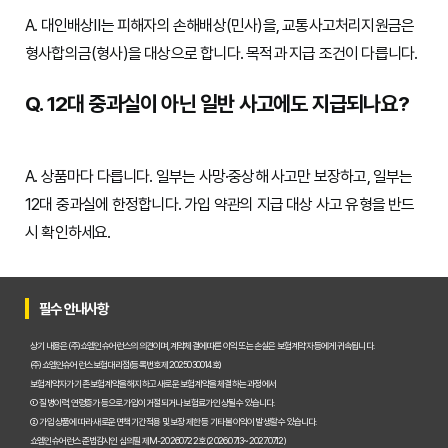
A. 대인배상Ⅱ는 피해자의 손해배상(민사)을, 교통사고처리지원금은
형사합의금(형사)을 대상으로 합니다. 목적과 지급 조건이 다릅니다.
Q. 12대 중과실이 아닌 일반 사고에도 지급되나요?
A. 상품마다 다릅니다. 일부는 사망·중상해 사고만 보장하고, 일부는
12대 중과실에 한정합니다. 가입 약관의 지급 대상 사고 유형을 반드
시 확인하세요.
필수 안내사항
상기 내용은 (주)쇼엠인슈어런스의 의견이며, 계약체결에 따른 이익 또는 손실은 보험계약자 등에게 귀속됩니다.
(주)쇼엠인슈어런스 보험대리점(등록번호 제2025030014호)
보험계약자가 기존 보험계약을 해지하고 새로운 보험계약을 체결하는 과정에서
① 질병이력, 연령증가 등으로 가입이 거절되거나 보험료가 인상될 수 있습니다.
② 가입 상품에 따라 새로운 면책기간 적용 및 보장 제한 등 기타 불이익이 발생할 수 있습니다.
쇼엠인슈어런스 준법감시인 심의필 제M-20260722호 (2026.07.13~2027.07.12)