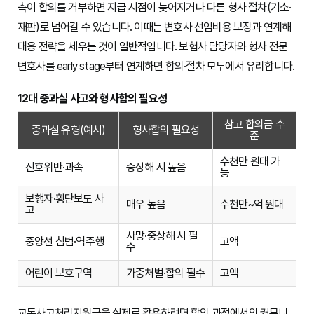
측이 합의를 거부하면 지급 시점이 늦어지거나 다른 형사 절차(기소·
재판)로 넘어갈 수 있습니다. 이때는 변호사 선임비용 보장과 연계해
대응 전략을 세우는 것이 일반적입니다. 보험사 담당자와 형사 전문
변호사를 early stage부터 연계하면 합의·절차 모두에서 유리합니다.
12대 중과실 사고와 형사합의 필요성
참고 합의금 수
중과실 유형(예시)
형사합의 필요성
준
수천만 원대 가
신호위반·과속
중상해 시 높음
능
보행자·횡단보도 사
매우 높음
수천만~억 원대
고
사망·중상해 시 필
중앙선 침범·역주행
고액
수
어린이 보호구역
가중처벌·합의 필수
고액
교통사고처리지원금을 실제로 활용하려면 합의 과정에서의 커뮤니