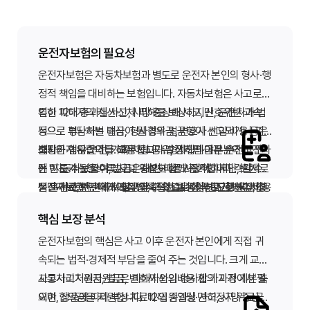
운전자보험의 필요성
운전자보험은 자동차보험과 별도로 운전자 본인의 형사·행
정적 책임을 대비하는 보험입니다. 자동차보험은 사고로
인한 피해자의 재산·신체 피해를 보상하지만, 운전자가 법
특히 12대 중과실 사고, 사망·중상해 사고, 신호위반·과속
적으로 부담하는 벌금, 형사합의금, 변호사 선임 비용 등은
등으로 형사처벌 대상이 될 경우 벌금형이 선고되거나 피
보장하지 않습니다. 교통사고가 발생하면 대부분의 운전자
해자와 형사합의를 해야 합니다. 형사합의금은 수천만 원
출퇴근·업무 운전, 가족 차량 공유, 장거리·야간 운전 등 운
는 "자동차보험이 있으니 충분하다"고 생각하지만, 실제로
에 이를 수 있으며, 벌금은 대인·대물 사고에 따라 각각 수
전 빈도가 높을수록 사고 위험도 함께 증가합니다. 또한 도
는 운전자 본인에게 직접 귀속되는 비용이 별도로 발생합
백만~수천만 원까지 발생할 수 있습니다. 변호사 선임 비용
심 교차로, 어린이 보호구역, 고속도로 합류 구간처럼 사고
운전자보험은 사고 이후 법적 절차를 원활히 진행하고, 경
니다.
역시 수백만~수천만 원에 달하므로, 운전자보험 없이는 개
발생 가능성이 높은 구간을 자주 이용한다면 운전자보험은
제적 부담을 줄여 운전자가 본연의 생활과 업무에 집중할
핵심 보장 분석
인 자산으로 전액 부담해야 합니다.
선택이 아닌 필수 대비 수단입니다. 보험료는 연간 수만~십
수 있도록 돕습니다. 가입 전 자신의 운전 환경, 차량 이용
실제 사고 사례를 보면, 경미해 보이는 접촉 사고도 피해자
운전자보험의 핵심은 사고 이후 운전자 본인에게 직접 귀
여만 원 수준인 반면, 사고 시 발생 가능한 비용은 그 수십~
패턴, 가족 운전 여부를 점검하고 적정 보장을 설계하는 것
가 중상해를 입으면 형사합의와 벌금 부담이 동시에 발생
속되는 법적·경제적 부담을 줄여 주는 것입니다. 크게 교통
수백 배에 달할 수 있습니다.
이 현명한 선택입니다.
합니다. 특히 횡단보도·스쿨존·골목길처럼 보행자와 차량
또한 운전자보험은 자동차보험과 달리 차량 소유 여부와
사고처리지원금, 벌금, 변호사 선임비용 세 가지가 기본 축
교통사고처리지원금은 피해자와의 형사합의 과정에서 필
이 밀접한 환경에서는 운전자의 순간적 부주의가 큰 책임
관계없이 운전자 본인을 기준으로 가입할 수 있는 경우가
이며, 상품에 따라 부상치료비·입원일당·면허정지 위로금
요한 합의금을 지원합니다. 12대 중과실 사고, 사망·중상해
으로 이어질 수 있습니다. 운전자보험은 이런 상황에서 가
많습니다. 렌터카·카셰어링·타인 차량 운전 시에도 본인 명