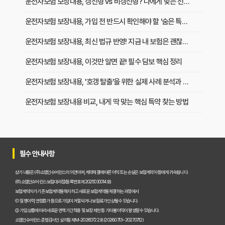
운전자보험 보장내용, 갱신형 vs 비갱신형? 나에게 맞는 선택 가이드
운전자보험 보장내용, 가입 전 반드시 확인해야 할 '숨은 특약' 활용법
운전자보험 보장내용, 최신 법규 반영! 지금 내 보험은 괜찮을까?
운전자보험 보장내용, 이것만 알면 끝! 필수 담보 핵심 정리
운전자보험 보장내용, '호갱 탈출'을 위한 실제 사례 분석과 보상 핵심 정리
운전자보험 보장내용 비교, 내게 딱 맞는 핵심 특약 찾는 방법
운전자보험 보장내용, 보험료 아끼고 보장은 탄탄하게 챙기는 절약 팁
운전자보험 보장내용, 사고 시 내게 꼭 필요한 진짜 보상은?
필수 안내사항
운전자보험 보장내용, 필수 특약부터 알아야 할 모든 것 완벽 가이드
상기 내용은 (주)쇼엠인슈어런스의 의견이며, 계약체결에 따른 이익 또는 손실은 보험계약자 등에게 귀속됩니다.
운전자보험 보장내용, 실제 가입자들이 말하는 꼭 필요한 보장은?
(주)쇼엠인슈어런스 보험대리점(등록번호 제2025030014호)
보험계약자가 기존 보험계약을 해지하고 새로운 보험계약을 체결하는 과정에서
① 질병이력, 연령증가 등으로 가입이 거절되거나 보험료가 인상될 수 있습니다.
실제 사례로 본 운전자보험 보장내용, 내가 받게 될 혜택은?
② 가입 상품에 따라 새로운 면책기간 적용 및 보장 제한 등 기타 불이익이 발생할 수 있습니다.
쇼엠인슈어런스 준법감시인 심의필 제M-20260722호 (2026.07.13~2027.07.12)
운전자보험 보장내용 핵심 파악! 불필요한 지출 없이 든든하게 대비하는 법